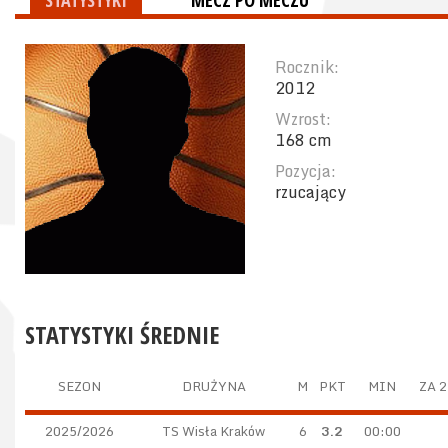
STATYSTYKI
MECZ PO MECZU
Rocznik:
2012
Wzrost:
168 cm
Pozycja:
rzucający
STATYSTYKI ŚREDNIE
SEZON
DRUŻYNA
M
PKT
MIN
ZA 2
2025/2026
TS Wisła Kraków
6
3.2
00:00