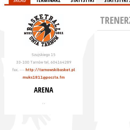
SKŁAD
TERMINARZ
STATYSTYKI
STATYSTYK
TRENER
Szujskiego 15
33-100 Tarnów tel. 604164289
fax. ---
http://tarnowskibasket.pl
muks1811@poczta.fm
ARENA
, ,