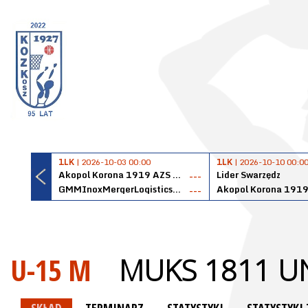
1LK
| 2026-10-03 00:00
1LK
| 2026-10-10 00:0
Akopol Korona 1919 AZS PK Kraków
Lider Swarzędz
---
GMMInoxMergerLogisticsPanteryŁańcut
---
U-15 M
MUKS 1811 UN