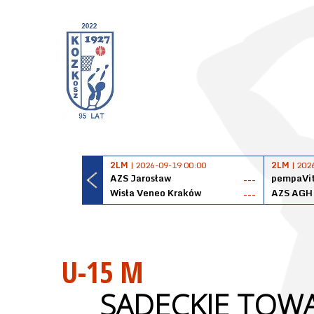
2LM
| 2026-09-19 00:00
2LM
| 202
AZS Jarosław
pempaVit
---
Wisła Veneo Kraków
AZS AGH
---
U-15 M
SĄDECKIE TOW