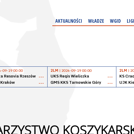
AKTUALNOŚCI
WŁADZE
WGID
LIG
6-09-19 00:00
2LM
| 2026-09-19 00:00
2LM
| 2
a Resovia Rzeszów
UKS Regis Wieliczka
KS Cra
---
---
 Kraków
GMS KKS Tarnowskie Góry
UJK Kie
---
---
ARZYSTWO KOSZYKARSK