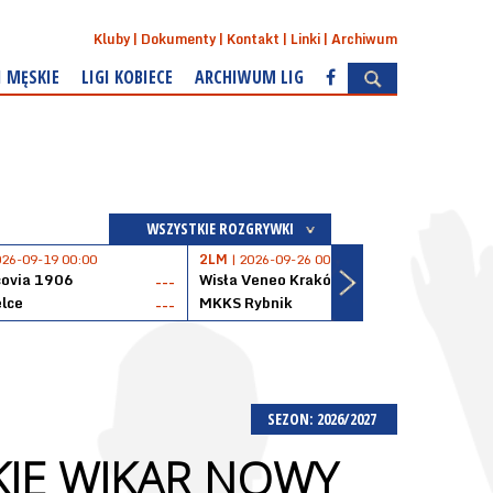
Kluby
Dokumenty
Kontakt
Linki
Archiwum
I MĘSKIE
LIGI KOBIECE
ARCHIWUM LIG
WSZYSTKIE ROZGRYWKI
026-09-19 00:00
2LM
| 2026-09-26 00:00
2LM
|
covia 1906
Wisła Veneo Kraków
AZS 
---
---
lce
MKKS Rybnik
Baske
---
---
SEZON: 2026/2027
IE WIKAR NOWY