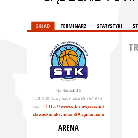
SKŁAD
TERMINARZ
STATYSTYKI
S
T
Na Rurach 16
33-300 Nowy Sącz tel. 692 744 875
fax. ---
http://www.stk-nowysacz.pl/
slaweckimaksymilian89@gmail.com
ARENA