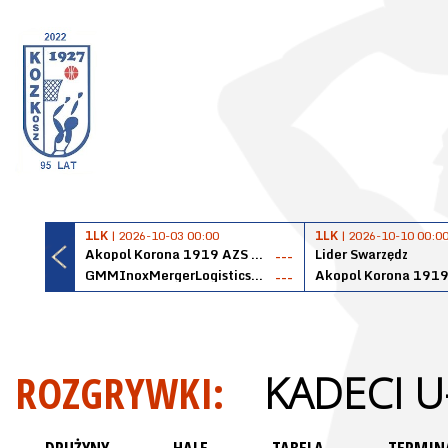
1LK
| 2026-10-03 00:00
1LK
| 2026-10-10 00:0
Akopol Korona 1919 AZS PK Kraków
Lider Swarzędz
---
GMMInoxMergerLogisticsPanteryŁańcut
---
ROZGRYWKI:
KADECI U