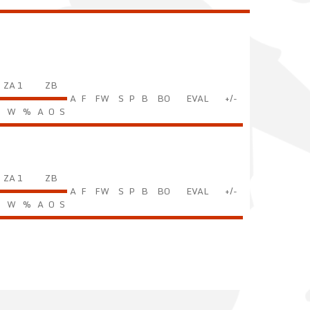
ZA 1
ZB
A
F
FW
S
P
B
BO
EVAL
+/-
C
W
%
A
O
S
ZA 1
ZB
A
F
FW
S
P
B
BO
EVAL
+/-
C
W
%
A
O
S