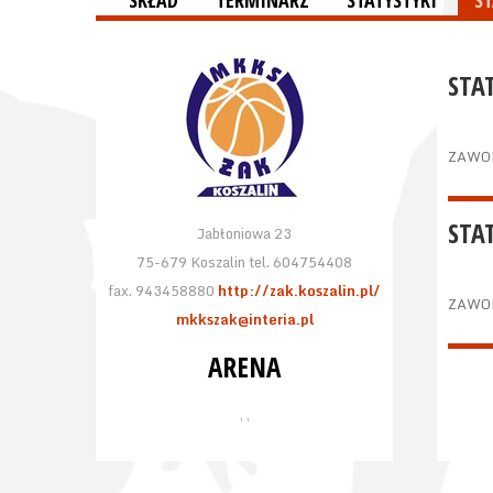
SKŁAD
TERMINARZ
STATYSTYKI
S
STA
ZAWO
STA
Jabłoniowa 23
75-679 Koszalin tel. 604754408
fax. 943458880
http://zak.koszalin.pl/
ZAWO
mkkszak@interia.pl
ARENA
, ,