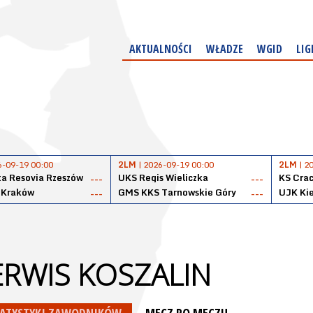
AKTUALNOŚCI
WŁADZE
WGID
LIG
6-09-19 00:00
2LM
| 2026-09-19 00:00
2LM
| 2
a Resovia Rzeszów
UKS Regis Wieliczka
KS Cra
---
---
 Kraków
GMS KKS Tarnowskie Góry
UJK Kie
---
---
ERWIS KOSZALIN