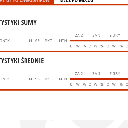
TATYSTYKI ZAWODNIKÓW
MECZ PO MECZU
TYSTYKI SUMY
ZA 2
ZA 3
Z GRY
DNIK
M
S5
PKT
MIN
C
W
%
C
W
%
C
W
%
TYSTYKI ŚREDNIE
ZA 2
ZA 3
Z GRY
DNIK
M
S5
PKT
MIN
C
W
%
C
W
%
C
W
%