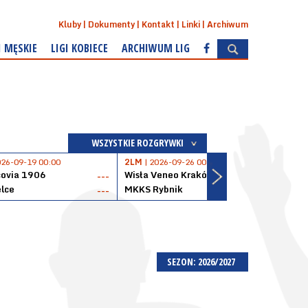
Kluby
Dokumenty
Kontakt
Linki
Archiwum
I MĘSKIE
LIGI KOBIECE
ARCHIWUM LIG
WSZYSTKIE ROZGRYWKI
026-09-19 00:00
2LM
| 2026-09-26 00:00
2LM
|
covia 1906
Wisła Veneo Kraków
AZS 
---
---
lce
MKKS Rybnik
Baske
---
---
SEZON: 2026/2027