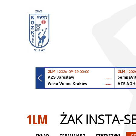
2LM
| 2026-09-19 00:00
2LM
| 202
AZS Jarosław
pempaVit
---
Wisła Veneo Kraków
AZS AGH
---
1LM
ŻAK INSTA-S