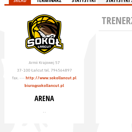
SKŁAD
TERMINARZ
STATYSTYKI
STATYSTYK
TRENER
Armii Krajowej 57
37-100 Łańcut tel. 794564897
fax. ---
http://www.sokollancut.pl
biuro@sokollancut.pl
ARENA
, ,