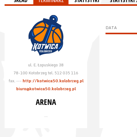
SKŁAD
TERMINARZ
STATYSTYKI
STATYSTYK
DATA
ul. E. Łopuskiego 38
78-100 Kołobrzeg tel. 512 035 116
fax. ---
http://kotwica50.kolobrzeg.pl
biuro@kotwica50.kolobrzeg.pl
ARENA
, ,