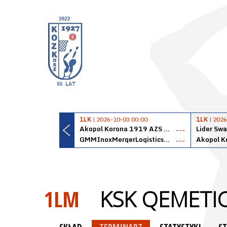
1LK
| 2026-10-03 00:00
1LK
| 2026
Akopol Korona 1919 AZS PK Kraków
Lider Swa
---
GMMInoxMergerLogisticsPanteryŁańcut
---
1LM
KSK QEMETI