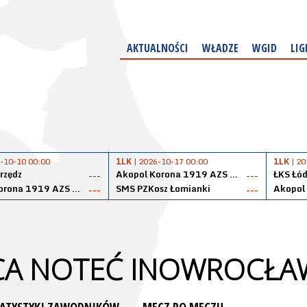
AKTUALNOŚCI
WŁADZE
WGID
LIG
-10-10 00:00
1LK
| 2026-10-17 00:00
1LK
| 20
rzędz
Akopol Korona 1919 AZS PK Kraków
ŁKS Łód
---
---
Akopol Korona 1919 AZS PK Kraków
SMS PZKosz Łomianki
---
---
CA NOTEĆ INOWROCŁA