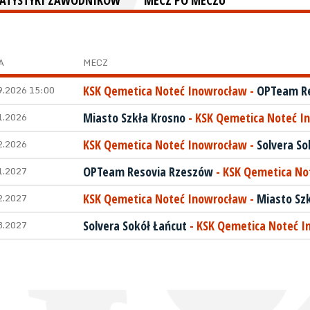
TATYSTYKI ZAWODNIKÓW
MECZ PO MECZU
A
MECZ
9.2026 15:00
KSK Qemetica Noteć Inowrocław
-
OPTeam Re
1.2026
Miasto Szkła Krosno
-
KSK Qemetica Noteć I
2.2026
KSK Qemetica Noteć Inowrocław
-
Solvera So
1.2027
OPTeam Resovia Rzeszów
-
KSK Qemetica No
2.2027
KSK Qemetica Noteć Inowrocław
-
Miasto Sz
3.2027
Solvera Sokół Łańcut
-
KSK Qemetica Noteć I