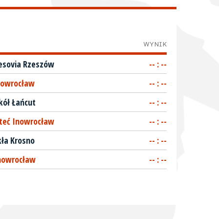
WYNIK
sovia Rzeszów
-- : --
nowrocław
-- : --
kół Łańcut
-- : --
teć Inowrocław
-- : --
kła Krosno
-- : --
nowrocław
-- : --