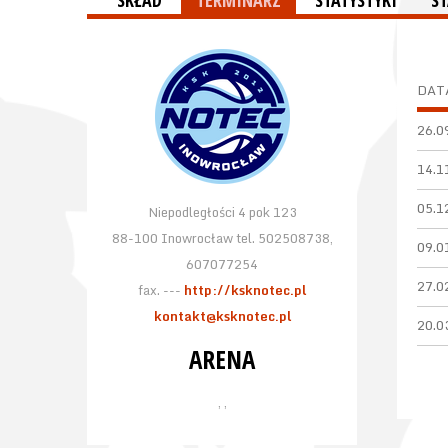
SKŁAD
TERMINARZ
STATYSTYKI
S
DAT
26.0
14.1
05.1
Niepodległości 4 pok 123
88-100 Inowrocław tel. 502508738,
09.0
607077254
27.0
fax. ---
http://ksknotec.pl
kontakt@ksknotec.pl
20.0
ARENA
, ,