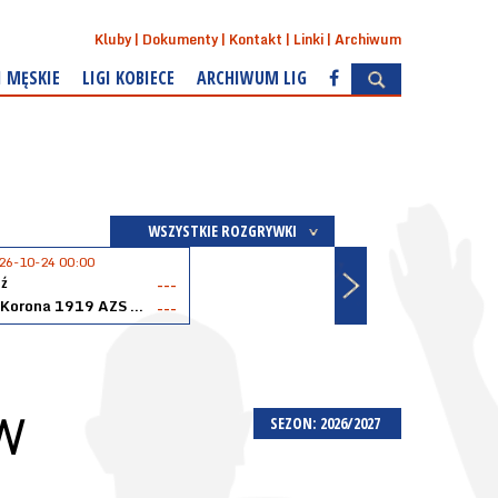
Kluby
Dokumenty
Kontakt
Linki
Archiwum
I MĘSKIE
LIGI KOBIECE
ARCHIWUM LIG
WSZYSTKIE ROZGRYWKI
26-10-24 00:00
ź
---
Akopol Korona 1919 AZS PK Kraków
---
W
SEZON: 2026/2027