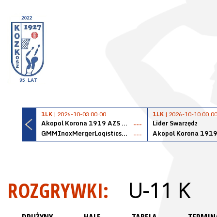
1LK
| 2026-10-03 00:00
1LK
| 2026-10-10 00:0
Akopol Korona 1919 AZS PK Kraków
Lider Swarzędz
---
GMMInoxMergerLogisticsPanteryŁańcut
---
ROZGRYWKI:
U-11 K