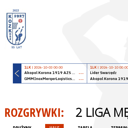
1LK
| 2026-10-03 00:00
1LK
| 2026-10-10 00:0
Akopol Korona 1919 AZS PK Kraków
Lider Swarzędz
---
GMMInoxMergerLogisticsPanteryŁańcut
---
ROZGRYWKI:
2 LIGA M