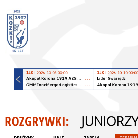
1LK
| 2026-10-03 00:00
1LK
| 2026-10-10 00:0
Akopol Korona 1919 AZS PK Kraków
Lider Swarzędz
---
GMMInoxMergerLogisticsPanteryŁańcut
---
ROZGRYWKI:
JUNIORZY