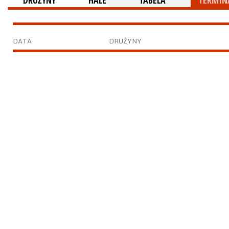
DRUŻYNY
HALE
TABELA
TERMINA
DATA
DRUŻYNY