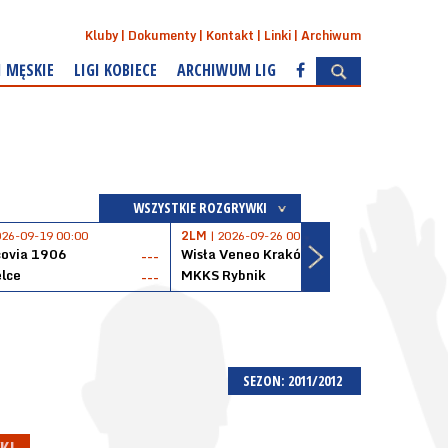
Kluby
Dokumenty
Kontakt
Linki
Archiwum
I MĘSKIE
LIGI KOBIECE
ARCHIWUM LIG
WSZYSTKIE ROZGRYWKI
026-09-19 00:00
2LM
| 2026-09-26 00:00
2LM
|
covia 1906
Wisła Veneo Kraków
AZS 
---
---
lce
MKKS Rybnik
Baske
---
---
SEZON: 2011/2012