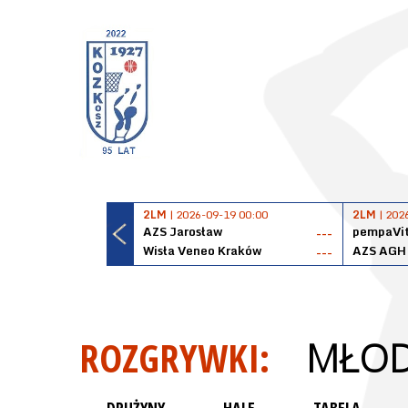
2LM
| 2026-09-19 00:00
2LM
| 202
AZS Jarosław
pempaVit
---
Wisła Veneo Kraków
AZS AGH
---
ROZGRYWKI:
MŁOD