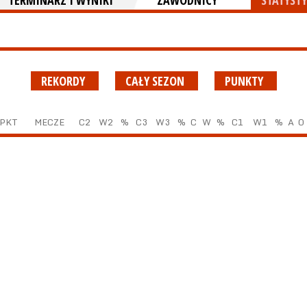
TERMINARZ I WYNIKI
ZAWODNICY
STATYSTY
REKORDY
CAŁY SEZON
PUNKTY
PKT
MECZE
C2
W2
%
C3
W3
%
C
W
%
C1
W1
%
A
O