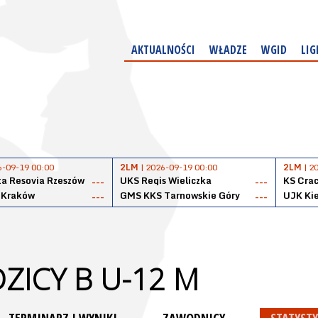
AKTUALNOŚCI
WŁADZE
WGID
LIG
6-09-19 00:00
2LM
| 2026-09-19 00:00
2LM
| 2
a Resovia Rzeszów
UKS Regis Wieliczka
KS Cra
---
---
 Kraków
GMS KKS Tarnowskie Góry
UJK Kie
---
---
ZICY B U-12 M