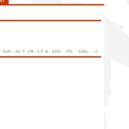
KI
SUM
AS
F
FW
S
P
B
AS/S
P/S
EVAL
+/-