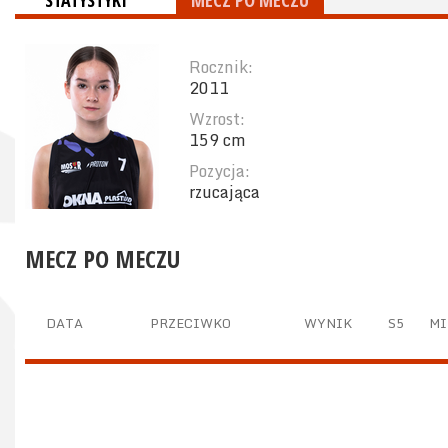
STATYSTYKI
MECZ PO MECZU
Rocznik:
2011
Wzrost:
159 cm
Pozycja:
rzucająca
MECZ PO MECZU
DATA
PRZECIWKO
WYNIK
S5
MI