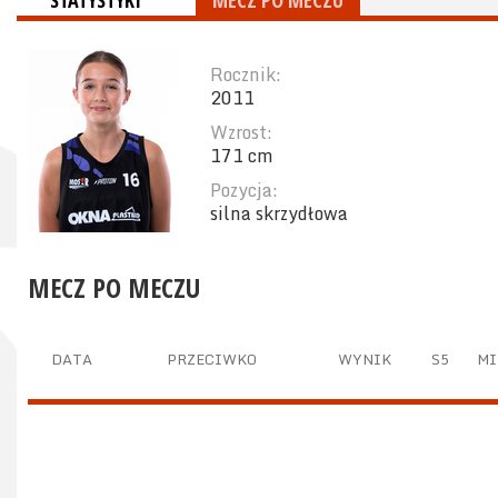
STATYSTYKI
MECZ PO MECZU
Rocznik:
2011
Wzrost:
171 cm
Pozycja:
silna skrzydłowa
MECZ PO MECZU
DATA
PRZECIWKO
WYNIK
S5
MI