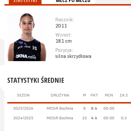
STATYSTYKI
MECZ PO MECZU
Rocznik:
2011
Wzrost:
181 cm
Pozycja:
silna skrzydłowa
STATYSTYKI ŚREDNIE
SEZON
DRUŻYNA
M
PKT
MIN
ZA 2
2025/2026
MOSiR Bochnia
8
8.6
00:00
2024/2025
MOSiR Bochnia
10
4.6
00:00
0.3