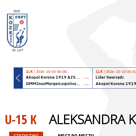
1LK
| 2026-10-03 00:00
1LK
| 2026-10-10 00:0
Akopol Korona 1919 AZS PK Kraków
Lider Swarzędz
---
GMMInoxMergerLogisticsPanteryŁańcut
---
U-15 K
ALEKSANDRA 