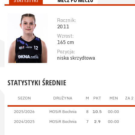
STATYSTYKI
MECZ PO MECZU
Rocznik:
2011
Wzrost:
165 cm
Pozycja:
niska skrzydłowa
STATYSTYKI ŚREDNIE
SEZON
DRUŻYNA
M
PKT
MIN
ZA 2
2025/2026
MOSiR Bochnia
8
10.5
00:00
2024/2025
MOSiR Bochnia
7
2.9
00:00