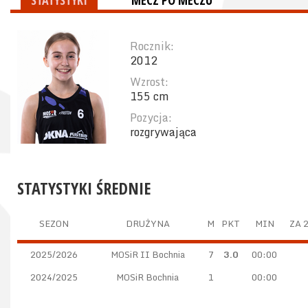
STATYSTYKI
MECZ PO MECZU
Rocznik:
2012
Wzrost:
155 cm
Pozycja:
rozgrywająca
STATYSTYKI ŚREDNIE
SEZON
DRUŻYNA
M
PKT
MIN
ZA 
2025/2026
MOSiR II Bochnia
7
3.0
00:00
2024/2025
MOSiR Bochnia
1
00:00