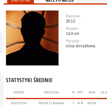
STATYSTYKI
MECZ PO MECZU
Rocznik:
2012
Wzrost:
163 cm
Pozycja:
silna skrzydłowa
STATYSTYKI ŚREDNIE
SEZON
DRUŻYNA
M
PKT
MIN
ZA 
2025/2026
MOSiR II Bochnia
7
0.9
00:00