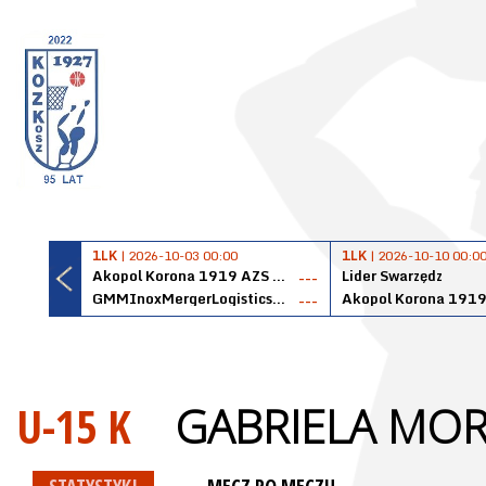
1LK
| 2026-10-03 00:00
1LK
| 2026-10-10 00:0
Akopol Korona 1919 AZS PK Kraków
Lider Swarzędz
---
GMMInoxMergerLogisticsPanteryŁańcut
---
U-15 K
GABRIELA MO