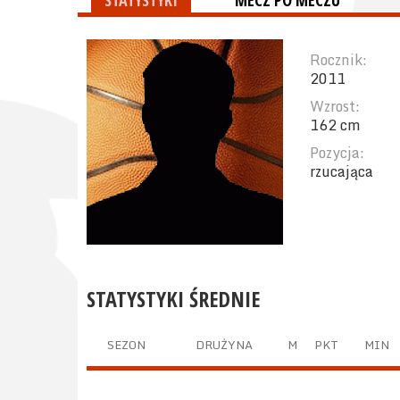
STATYSTYKI
MECZ PO MECZU
Rocznik:
2011
Wzrost:
162 cm
Pozycja:
rzucająca
STATYSTYKI ŚREDNIE
SEZON
DRUŻYNA
M
PKT
MIN