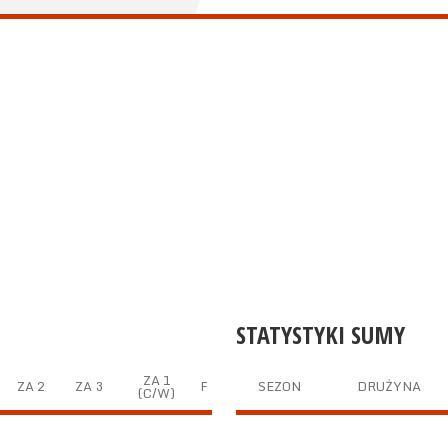
STATYSTYKI SUMY
ZA 1
ZA 2
ZA 3
F
SEZON
DRUŻYNA
(C/W)