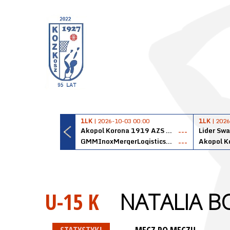
1LK
| 2026-10-03 00:00
1LK
| 2026
Akopol Korona 1919 AZS PK Kraków
Lider Swa
---
GMMInoxMergerLogisticsPanteryŁańcut
---
U-15 K
NATALIA 