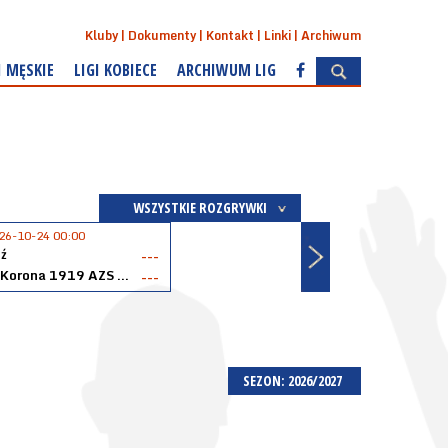
Kluby
Dokumenty
Kontakt
Linki
Archiwum
I MĘSKIE
LIGI KOBIECE
ARCHIWUM LIG
WSZYSTKIE ROZGRYWKI
26-10-24 00:00
ź
---
Akopol Korona 1919 AZS PK Kraków
---
SEZON: 2026/2027