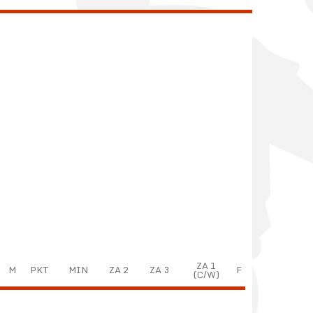
ZA 1
M
PKT
MIN
ZA 2
ZA 3
F
(C/W)