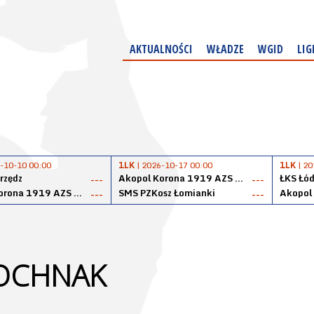
AKTUALNOŚCI
WŁADZE
WGID
LIG
-10-10 00:00
1LK
| 2026-10-17 00:00
1LK
| 20
rzędz
Akopol Korona 1919 AZS PK Kraków
ŁKS Łód
---
---
Akopol Korona 1919 AZS PK Kraków
SMS PZKosz Łomianki
---
---
BOCHNAK