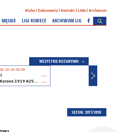
Kluby
Dokumenty
Kontakt
Linki
Archiwum
I MĘSKIE
LIGI KOBIECE
ARCHIWUM LIG
WSZYSTKIE ROZGRYWKI
26-10-24 00:00
ź
---
Akopol Korona 1919 AZS PK Kraków
---
SEZON: 2017/2018