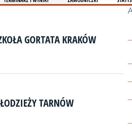
TERMINARZ I WYNIKI
ZAWODNICZKI
STATYS
ZKOŁA GORTATA KRAKÓW
MŁODZIEŻY TARNÓW