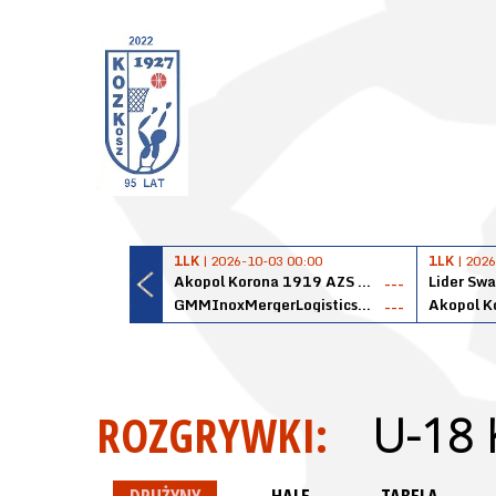
1LK
| 2026-10-03 00:00
1LK
| 2026
Akopol Korona 1919 AZS PK Kraków
Lider Swa
---
GMMInoxMergerLogisticsPanteryŁańcut
---
ROZGRYWKI:
U-18 