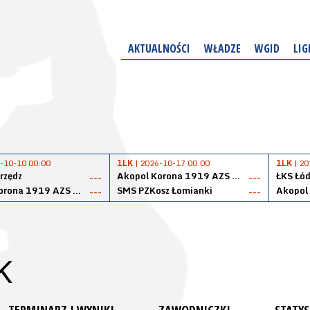
AKTUALNOŚCI
WŁADZE
WGID
LIG
-10-10 00:00
1LK
| 2026-10-17 00:00
1LK
| 20
rzędz
Akopol Korona 1919 AZS PK Kraków
ŁKS Łód
---
---
Akopol Korona 1919 AZS PK Kraków
SMS PZKosz Łomianki
---
---
K