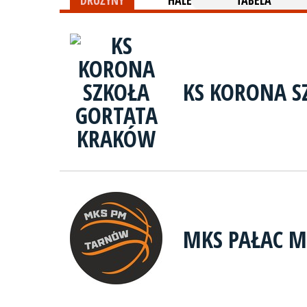
DRUŻYNY
HALE
TABELA
KS KORONA S
MKS PAŁAC 