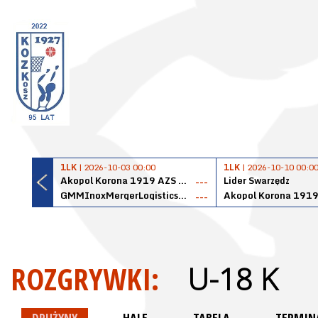
1LK
| 2026-10-03 00:00
1LK
| 2026-10-10 00:0
Akopol Korona 1919 AZS PK Kraków
Lider Swarzędz
---
GMMInoxMergerLogisticsPanteryŁańcut
---
ROZGRYWKI:
U-18 K