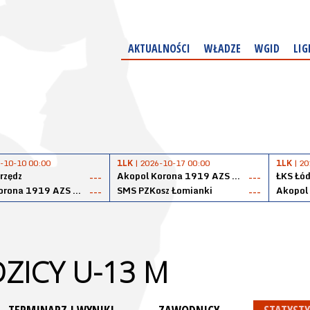
AKTUALNOŚCI
WŁADZE
WGID
LIG
-10-10 00:00
1LK
| 2026-10-17 00:00
1LK
| 20
rzędz
Akopol Korona 1919 AZS PK Kraków
ŁKS Łód
---
---
Akopol Korona 1919 AZS PK Kraków
SMS PZKosz Łomianki
---
---
ZICY U-13 M