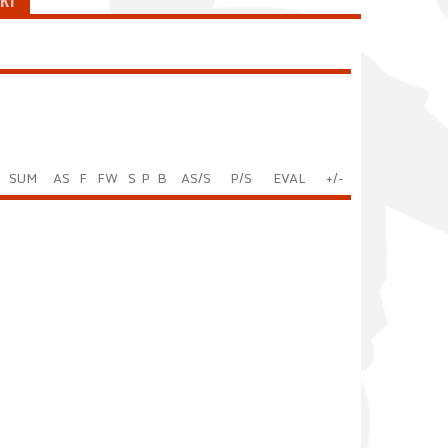
KI
SUM
AS
F
FW
S
P
B
AS/S
P/S
EVAL
+/-