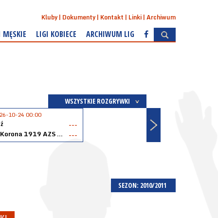
Kluby
Dokumenty
Kontakt
Linki
Archiwum
I MĘSKIE
LIGI KOBIECE
ARCHIWUM LIG
WSZYSTKIE ROZGRYWKI
26-10-24 00:00
ź
---
Akopol Korona 1919 AZS PK Kraków
---
SEZON: 2010/2011