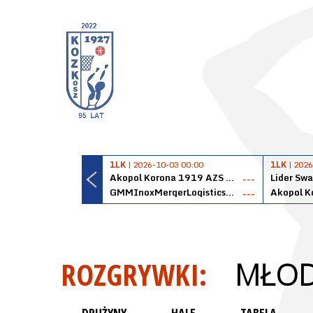
1LK
| 2026-10-03 00:00
1LK
| 2026
Akopol Korona 1919 AZS PK Kraków
Lider Swa
---
GMMInoxMergerLogisticsPanteryŁańcut
---
ROZGRYWKI:
MŁOD