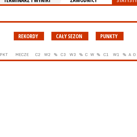
TERMINARZ I WYNIKI
ZAWODNICY
STATYSTY
REKORDY
CAŁY SEZON
PUNKTY
PKT
MECZE
C2
W2
%
C3
W3
%
C
W
%
C1
W1
%
A
O