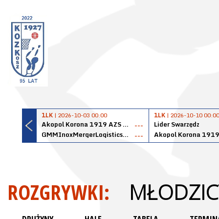
1LK
| 2026-10-03 00:00
1LK
| 2026-10-10 00:0
Akopol Korona 1919 AZS PK Kraków
Lider Swarzędz
---
GMMInoxMergerLogisticsPanteryŁańcut
---
ROZGRYWKI:
MŁODZIC