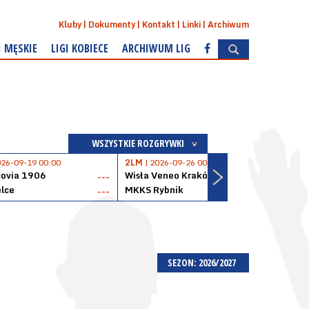
Kluby
Dokumenty
Kontakt
Linki
Archiwum
I MĘSKIE
LIGI KOBIECE
ARCHIWUM LIG
WSZYSTKIE ROZGRYWKI
026-09-19 00:00
2LM
| 2026-09-26 00:00
2LM
|
covia 1906
Wisła Veneo Kraków
AZS 
---
---
lce
MKKS Rybnik
Baske
---
---
SEZON: 2026/2027