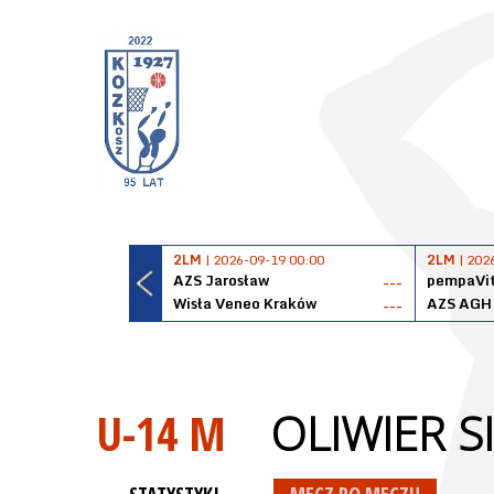
2LM
| 2026-09-19 00:00
2LM
| 202
AZS Jarosław
pempaVit
---
Wisła Veneo Kraków
AZS AGH
---
U-14 M
OLIWIER S