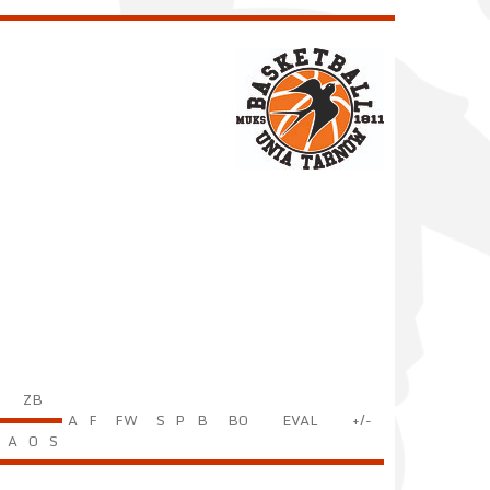
ZB
A
F
FW
S
P
B
BO
EVAL
+/-
A
O
S