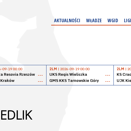
AKTUALNOŚCI
WŁADZE
WGID
LIG
6-09-19 00:00
2LM
| 2026-09-19 00:00
2LM
| 2
a Resovia Rzeszów
UKS Regis Wieliczka
KS Cra
---
---
 Kraków
GMS KKS Tarnowskie Góry
UJK Kie
---
---
IEDLIK