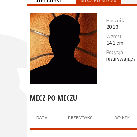
STATYSTYKI
MECZ PO MECZU
Rocznik:
2013
Wzrost:
141 cm
Pozycja:
rozgrywający
MECZ PO MECZU
DATA
PRZECIWKO
WYNIK