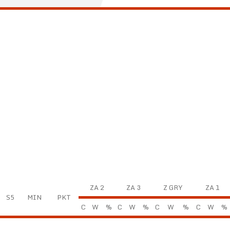
ZA 2
ZA 3
Z GRY
ZA 1
S5
MIN
PKT
C
W
%
C
W
%
C
W
%
C
W
%