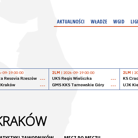
AKTUALNOŚCI
WŁADZE
WGID
LIG
6-09-19 00:00
2LM
| 2026-09-19 00:00
2LM
| 2
a Resovia Rzeszów
UKS Regis Wieliczka
KS Cra
---
---
 Kraków
GMS KKS Tarnowskie Góry
UJK Kie
---
---
 KRAKÓW