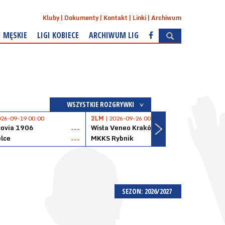
Kluby
Dokumenty
Kontakt
Linki
Archiwum
I MĘSKIE
LIGI KOBIECE
ARCHIWUM LIG
WSZYSTKIE ROZGRYWKI
026-09-19 00:00
2LM
| 2026-09-26 00:00
2LM
|
covia 1906
Wisła Veneo Kraków
AZS 
---
---
lce
MKKS Rybnik
Baske
---
---
SEZON: 2026/2027