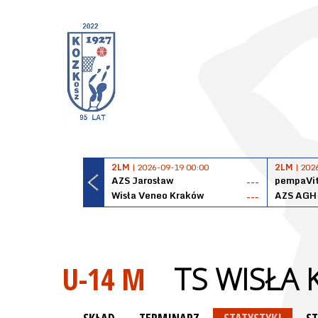
2LM
| 2026-09-19 00:00
2LM
| 202
AZS Jarosław
pempaVit
---
Wisła Veneo Kraków
AZS AGH
---
U-14 M
TS WISŁA