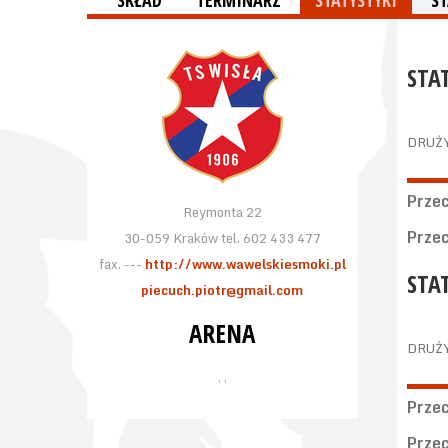
SKŁAD
TERMINARZ
STATYSTYKI
S
STA
DRUŻ
Prze
Reymonta 22
Prze
30-059 Kraków tel. 602 433 477
fax. ---
http://www.wawelskiesmoki.pl
STA
piecuch.piotr@gmail.com
ARENA
DRUŻ
, ,
Prze
Prze