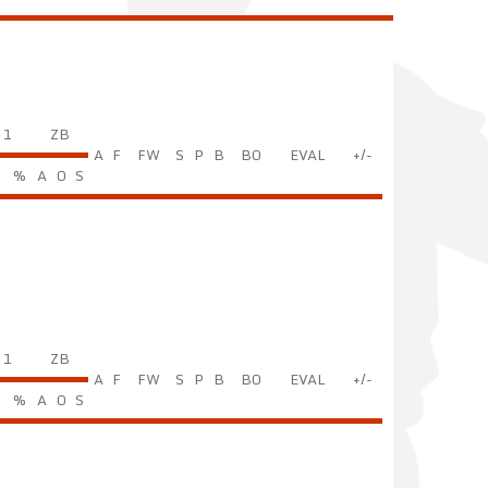
 1
ZB
A
F
FW
S
P
B
BO
EVAL
+/-
%
A
O
S
 1
ZB
A
F
FW
S
P
B
BO
EVAL
+/-
%
A
O
S