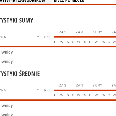
TATYSTYKI ZAWODNIKÓW
MECZ PO MECZU
TYSTYKI SUMY
ZA 2
ZA 3
Z GRY
ZA
YNA
M
PKT
C
W
%
C
W
%
C
W
%
C
W
ciwnicy
ciwnicy
TYSTYKI ŚREDNIE
ZA 2
ZA 3
Z GRY
ZA
YNA
M
PKT
C
W
%
C
W
%
C
W
%
C
W
ciwnicy
ciwnicy