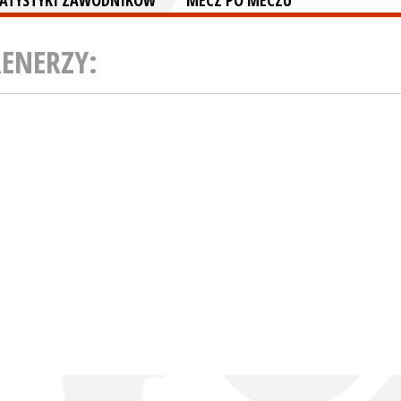
TATYSTYKI ZAWODNIKÓW
MECZ PO MECZU
RENERZY: