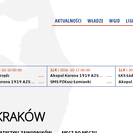
AKTUALNOŚCI
WŁADZE
WGID
LIG
-10-10 00:00
1LK
| 2026-10-17 00:00
1LK
| 20
rzędz
Akopol Korona 1919 AZS PK Kraków
ŁKS Łód
---
---
Akopol Korona 1919 AZS PK Kraków
SMS PZKosz Łomianki
---
---
 KRAKÓW