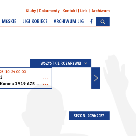
Kluby
Dokumenty
Kontakt
Linki
Archiwum
I MĘSKIE
LIGI KOBIECE
ARCHIWUM LIG
WSZYSTKIE ROZGRYWKI
26-10-24 00:00
ź
---
Akopol Korona 1919 AZS PK Kraków
---
SEZON: 2026/2027