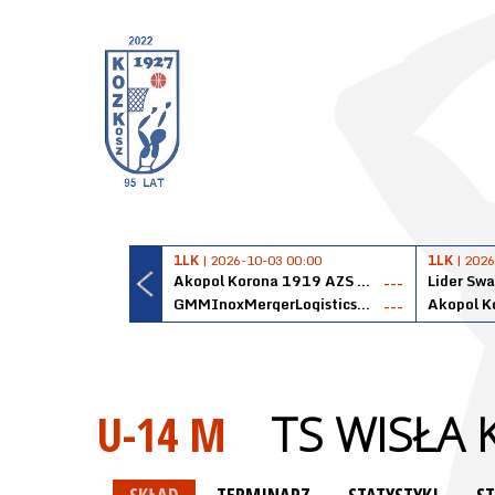
1LK
| 2026-10-03 00:00
1LK
| 2026
Akopol Korona 1919 AZS PK Kraków
Lider Swa
---
GMMInoxMergerLogisticsPanteryŁańcut
---
U-14 M
TS WISŁA