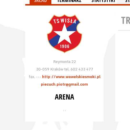
SKŁAD
TERMINARZ
STATYSTYKI
S
T
Reymonta 22
30-059 Kraków tel. 602 433 477
fax. ---
http://www.wawelskiesmoki.pl
piecuch.piotr@gmail.com
ARENA
, ,