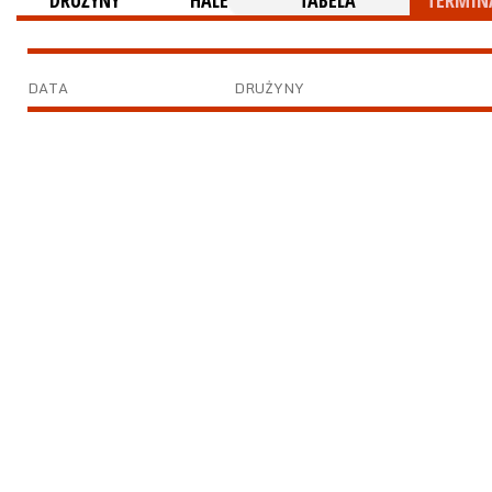
DRUŻYNY
HALE
TABELA
TERMINA
DATA
DRUŻYNY