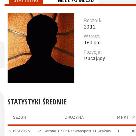
STATYSTYKI
MECZ PO MECZU
Rocznik:
2012
Wzrost:
160 cm
Pozycja:
rzucający
STATYSTYKI ŚREDNIE
SEZON
DRUŻYNA
M
PKT
M
2025/2026
KS Korona 1919 Radwansport II Kraków
1
00