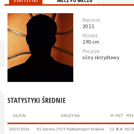
STATYSTYKI
MECZ PO MECZU
Rocznik:
2011
Wzrost:
190 cm
Pozycja:
silny skrzydłowy
STATYSTYKI ŚREDNIE
SEZON
DRUŻYNA
M
PKT
MI
2025/2026
KS Korona 1919 Radwansport Kraków
12
8.4
00:0