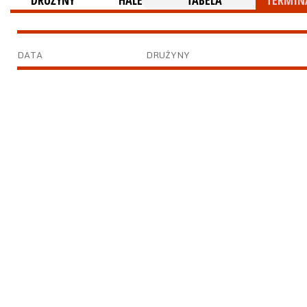
DRUŻYNY
HALE
TABELA
TERMINA
DATA
DRUŻYNY