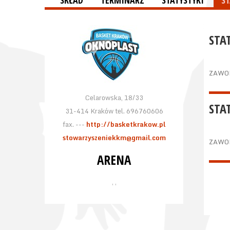
SKŁAD
TERMINARZ
STATYSTYKI
S
STA
ZAWO
Celarowska, 18/33
STA
31-414 Kraków tel. 696760606
fax. ---
http://basketkrakow.pl
stowarzyszeniekkm@gmail.com
ZAWO
ARENA
, ,