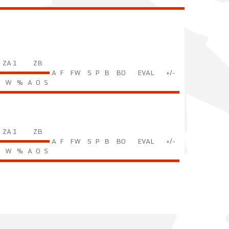
ZA 1
ZB
A
F
FW
S
P
B
BO
EVAL
+/-
C
W
%
A
O
S
ZA 1
ZB
A
F
FW
S
P
B
BO
EVAL
+/-
C
W
%
A
O
S