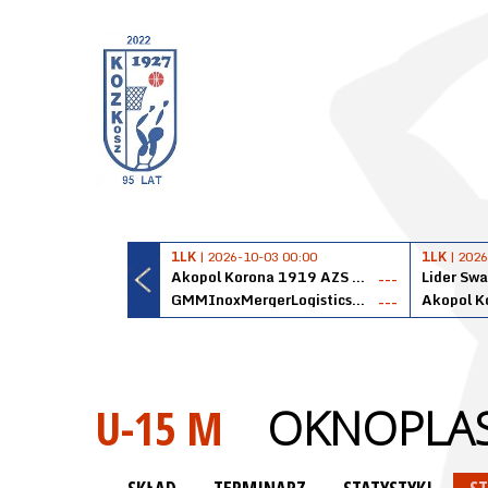
1LK
| 2026-10-03 00:00
1LK
| 2026
Akopol Korona 1919 AZS PK Kraków
Lider Swa
---
GMMInoxMergerLogisticsPanteryŁańcut
---
U-15 M
OKNOPLAS