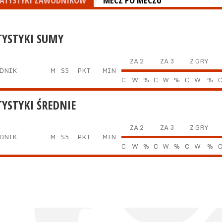
TATYSTYKI ZAWODNIKÓW
MECZ PO MECZU
TYSTYKI SUMY
ZA 2
ZA 3
Z GRY
DNIK
M
S5
PKT
MIN
C
W
%
C
W
%
C
W
%
TYSTYKI ŚREDNIE
ZA 2
ZA 3
Z GRY
DNIK
M
S5
PKT
MIN
C
W
%
C
W
%
C
W
%