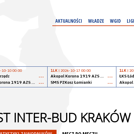
AKTUALNOŚCI
WŁADZE
WGID
LIG
-10-10 00:00
1LK
| 2026-10-17 00:00
1LK
| 20
rzędz
Akopol Korona 1919 AZS PK Kraków
ŁKS Łód
---
---
Akopol Korona 1919 AZS PK Kraków
SMS PZKosz Łomianki
---
---
T INTER-BUD KRAKÓW