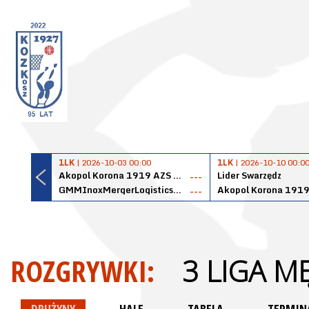
1LK
| 2026-10-03 00:00
1LK
| 2026-10-10 00:0
Akopol Korona 1919 AZS PK Kraków
Lider Swarzędz
---
GMMInoxMergerLogisticsPanteryŁańcut
---
ROZGRYWKI:
3 LIGA M