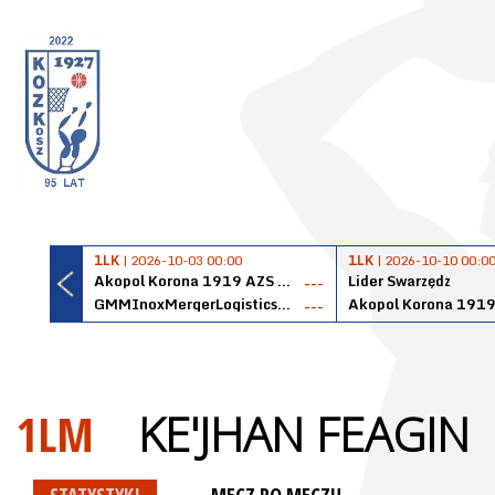
1LK
| 2026-10-03 00:00
1LK
| 2026-10-10 00:0
Akopol Korona 1919 AZS PK Kraków
Lider Swarzędz
---
GMMInoxMergerLogisticsPanteryŁańcut
---
1LM
KE'JHAN FEAGIN