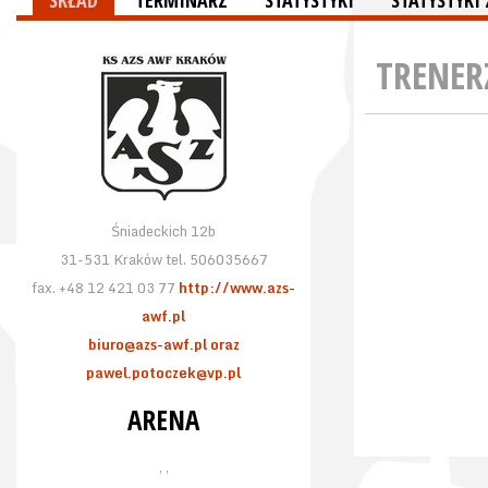
SKŁAD
TERMINARZ
STATYSTYKI
STATYSTYK
TRENER
Śniadeckich 12b
31-531 Kraków tel. 506035667
fax. +48 12 421 03 77
http://www.azs-
awf.pl
biuro@azs-awf.pl oraz
pawel.potoczek@vp.pl
ARENA
, ,