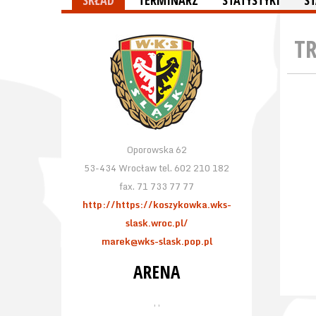
SKŁAD
TERMINARZ
STATYSTYKI
S
T
Oporowska 62
53-434 Wrocław tel. 602 210 182
fax. 71 733 77 77
http://https://koszykowka.wks-
slask.wroc.pl/
marek@wks-slask.pop.pl
ARENA
, ,