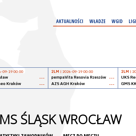
AKTUALNOŚCI
WŁADZE
WGID
LIG
6-09-19 00:00
2LM
| 2026-09-19 00:00
2LM
| 2
sław
pempaVita Resovia Rzeszów
UKS Reg
---
---
neo Kraków
AZS AGH Kraków
GMS KK
---
---
EMS ŚLĄSK WROCŁAW