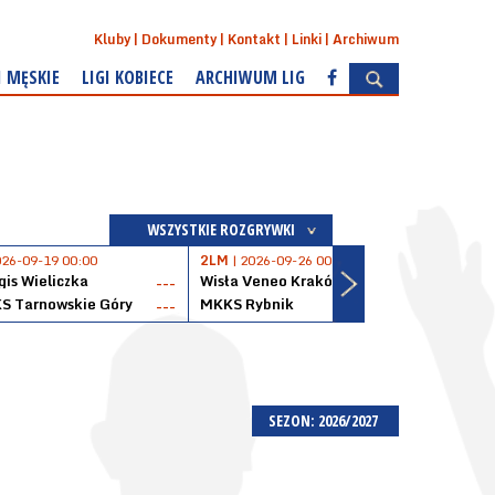
Kluby
Dokumenty
Kontakt
Linki
Archiwum
I MĘSKIE
LIGI KOBIECE
ARCHIWUM LIG
WSZYSTKIE ROZGRYWKI
026-09-19 00:00
2LM
| 2026-09-26 00:00
2LM
|
is Wieliczka
Wisła Veneo Kraków
AZS 
---
---
S Tarnowskie Góry
MKKS Rybnik
Baske
---
---
SEZON: 2026/2027