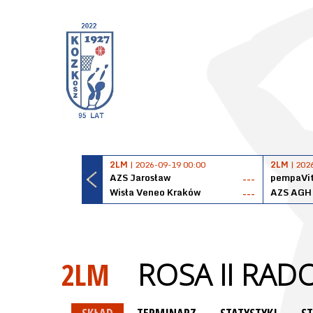
2LM
| 2026-09-19 00:00
2LM
| 202
AZS Jarosław
pempaVit
---
Wisła Veneo Kraków
AZS AGH
---
2LM
ROSA II RA