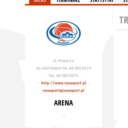
SKŁAD
TERMINARZ
STATYSTYKI
S
T
ul. Ptasia 14
26-600 Radom tel. 48 382 0273
fax. 48 382 0274
http://www.rosasport.pl
rosasport@rosasport.pl
ARENA
, ,