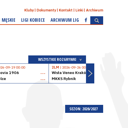
Kluby
Dokumenty
Kontakt
Linki
Archiwum
I MĘSKIE
LIGI KOBIECE
ARCHIWUM LIG
WSZYSTKIE ROZGRYWKI
026-09-19 00:00
2LM
| 2026-09-26 00:00
2LM
|
covia 1906
Wisła Veneo Kraków
AZS 
---
---
lce
MKKS Rybnik
Baske
---
---
SEZON: 2026/2027