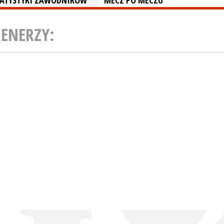
TATYSTYKI ZAWODNIKÓW
MECZ PO MECZU
RENERZY: