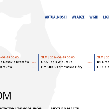
AKTUALNOŚCI
WŁADZE
WGID
LIG
6-09-19 00:00
2LM
| 2026-09-19 00:00
2LM
| 2
a Resovia Rzeszów
UKS Regis Wieliczka
KS Cra
---
---
 Kraków
GMS KKS Tarnowskie Góry
UJK Kie
---
---
DOM