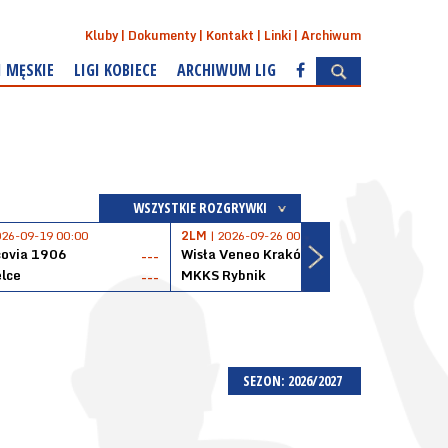
Kluby
Dokumenty
Kontakt
Linki
Archiwum
I MĘSKIE
LIGI KOBIECE
ARCHIWUM LIG
WSZYSTKIE ROZGRYWKI
026-09-19 00:00
2LM
| 2026-09-26 00:00
2LM
|
covia 1906
Wisła Veneo Kraków
AZS 
---
---
lce
MKKS Rybnik
Baske
---
---
SEZON: 2026/2027