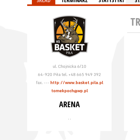
SKŁAD
TERMINARZ
STATYSTYKI
S
T
ul. Chojnicka 6/10
64-920 Piła tel. +48 665 949 392
fax. ---
http://www.basket.pila.pl
tomekpoch@wp.pl
ARENA
, ,