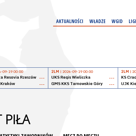
AKTUALNOŚCI
WŁADZE
WGID
LIG
6-09-19 00:00
2LM
| 2026-09-19 00:00
2LM
| 2
a Resovia Rzeszów
UKS Regis Wieliczka
KS Cra
---
---
 Kraków
GMS KKS Tarnowskie Góry
UJK Kie
---
---
 PIŁA