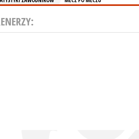
TATYSTYKI ZAWODNIKÓW
MECZ PO MECZU
RENERZY: