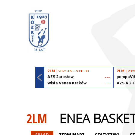
2LM
| 2026-09-19 00:00
2LM
| 202
AZS Jarosław
pempaVit
---
Wisła Veneo Kraków
AZS AGH
---
2LM
ENEA BASKET