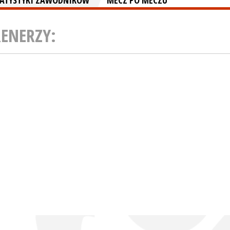
TATYSTYKI ZAWODNIKÓW
MECZ PO MECZU
RENERZY: