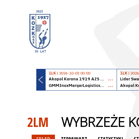
1LK
| 2026-10-03 00:00
1LK
| 2026
Akopol Korona 1919 AZS PK Kraków
Lider Swa
---
GMMInoxMergerLogisticsPanteryŁańcut
---
2LM
WYBRZEŻE K