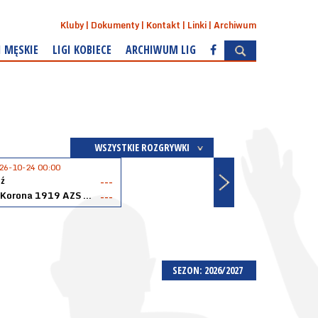
Kluby
Dokumenty
Kontakt
Linki
Archiwum
I MĘSKIE
LIGI KOBIECE
ARCHIWUM LIG
WSZYSTKIE ROZGRYWKI
26-10-24 00:00
ź
---
Akopol Korona 1919 AZS PK Kraków
---
SEZON: 2026/2027