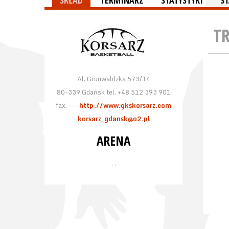
SKŁAD
TERMINARZ
STATYSTYKI
S
T
Al. Grunwaldzka 573/14
80-339 Gdańsk tel. +48 512 393 901
fax. ---
http://www.gkskorsarz.com
korsarz_gdansk@o2.pl
ARENA
, ,