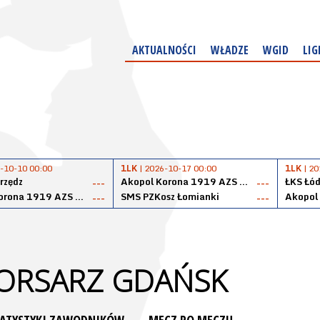
AKTUALNOŚCI
WŁADZE
WGID
LIG
-10-10 00:00
1LK
| 2026-10-17 00:00
1LK
| 20
rzędz
Akopol Korona 1919 AZS PK Kraków
ŁKS Łód
---
---
Akopol Korona 1919 AZS PK Kraków
SMS PZKosz Łomianki
---
---
ORSARZ GDAŃSK