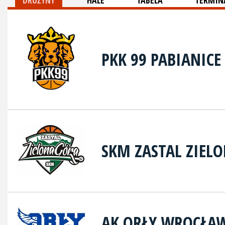
DRUŻYNY
HALE
TABELA
TERMINA
PKK 99 PABIANICE
SKM ZASTAL ZIEL
AK ORŁY WROCŁA