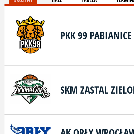
DRUŻYNY
HALE
TABELA
TERMINA
PKK 99 PABIANICE
SKM ZASTAL ZIEL
AK ORŁY WROCŁA