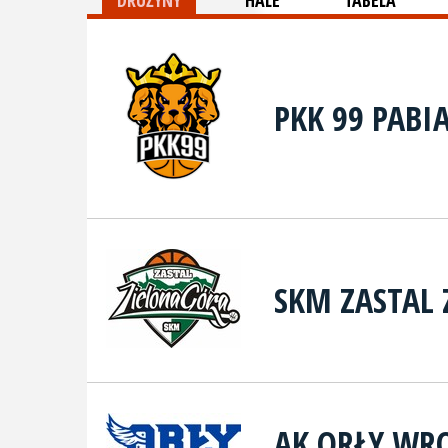
DRUŻYNY
HALE
TABELA
PKK 99 PABI
SKM ZASTAL 
AK ORŁY WR