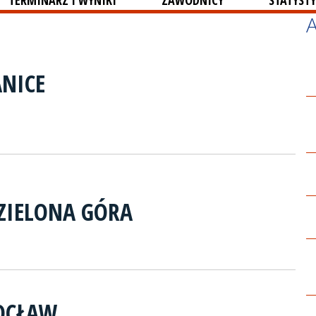
TERMINARZ I WYNIKI
ZAWODNICY
STATYSTY
ANICE
ZIELONA GÓRA
OCŁAW