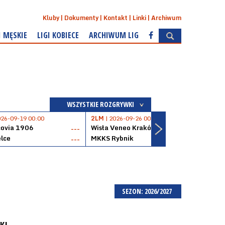
Kluby
Dokumenty
Kontakt
Linki
Archiwum
I MĘSKIE
LIGI KOBIECE
ARCHIWUM LIG
WSZYSTKIE ROZGRYWKI
026-09-19 00:00
2LM
| 2026-09-26 00:00
2LM
|
covia 1906
Wisła Veneo Kraków
AZS 
---
---
lce
MKKS Rybnik
Baske
---
---
SEZON: 2026/2027