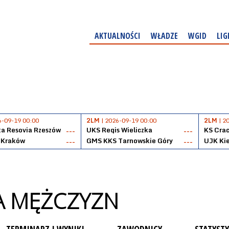
AKTUALNOŚCI
WŁADZE
WGID
LIG
6-09-19 00:00
2LM
| 2026-09-19 00:00
2LM
| 2
a Resovia Rzeszów
UKS Regis Wieliczka
KS Cra
---
---
 Kraków
GMS KKS Tarnowskie Góry
UJK Kie
---
---
GA MĘŻCZYZN