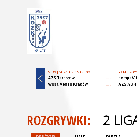
2LM
| 2026-09-19 00:00
2LM
| 202
AZS Jarosław
pempaVit
---
Wisła Veneo Kraków
AZS AGH
---
ROZGRYWKI:
2 LI