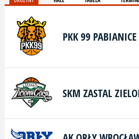
DRUŻYNY
HALE
TABELA
TERMINA
PKK 99 PABIANICE
SKM ZASTAL ZIEL
AK ORŁY WROCŁA