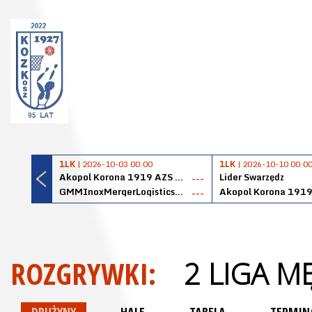
1LK
| 2026-10-03 00:00
1LK
| 2026-10-10 00:0
Akopol Korona 1919 AZS PK Kraków
Lider Swarzędz
---
GMMInoxMergerLogisticsPanteryŁańcut
---
ROZGRYWKI:
2 LIGA M