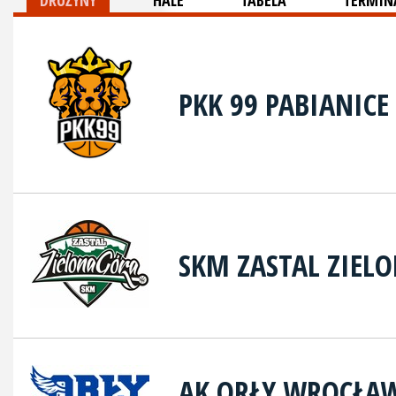
DRUŻYNY
HALE
TABELA
TERMINA
PKK 99 PABIANICE
SKM ZASTAL ZIEL
AK ORŁY WROCŁA