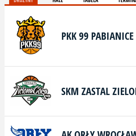
DRUŻYNY
HALE
TABELA
TERMINA
PKK 99 PABIANICE
SKM ZASTAL ZIEL
AK ORŁY WROCŁA