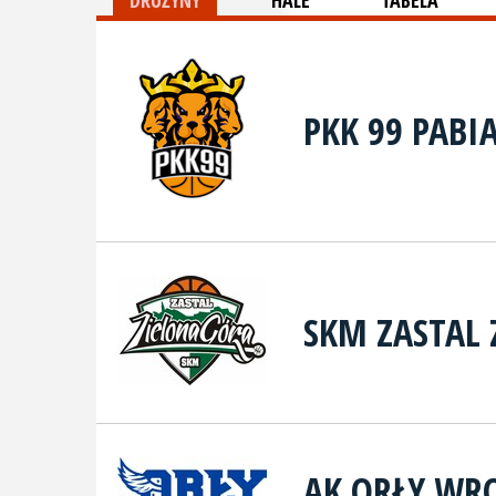
DRUŻYNY
HALE
TABELA
PKK 99 PABI
SKM ZASTAL 
AK ORŁY WR