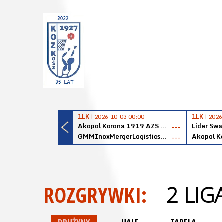
1LK
| 2026-10-03 00:00
1LK
| 2026
Akopol Korona 1919 AZS PK Kraków
Lider Swa
---
GMMInoxMergerLogisticsPanteryŁańcut
---
ROZGRYWKI:
2 LI