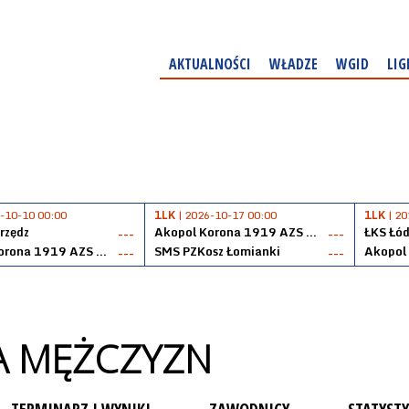
AKTUALNOŚCI
WŁADZE
WGID
LIG
-10-10 00:00
1LK
| 2026-10-17 00:00
1LK
| 20
rzędz
Akopol Korona 1919 AZS PK Kraków
ŁKS Łód
---
---
Akopol Korona 1919 AZS PK Kraków
SMS PZKosz Łomianki
---
---
GA MĘŻCZYZN