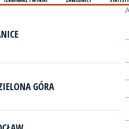
TERMINARZ I WYNIKI
ZAWODNICY
STATYSTY
ANICE
ZIELONA GÓRA
OCŁAW