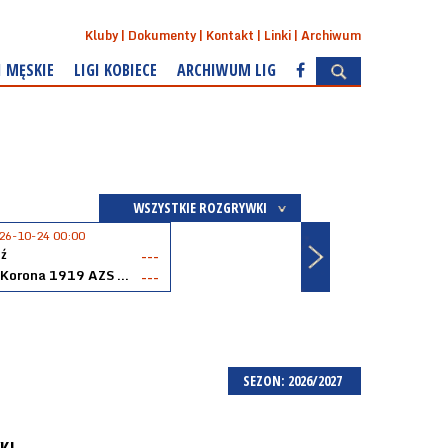
Kluby
Dokumenty
Kontakt
Linki
Archiwum
I MĘSKIE
LIGI KOBIECE
ARCHIWUM LIG
WSZYSTKIE ROZGRYWKI
26-10-24 00:00
ź
---
Akopol Korona 1919 AZS PK Kraków
---
SEZON: 2026/2027