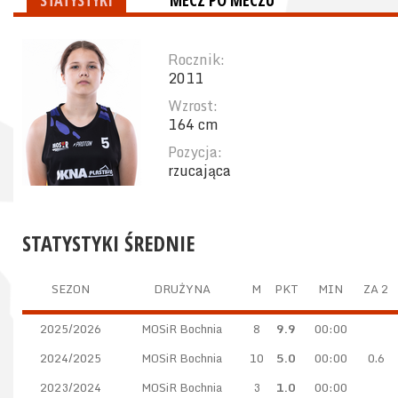
STATYSTYKI
MECZ PO MECZU
Rocznik:
2011
Wzrost:
164 cm
Pozycja:
rzucająca
STATYSTYKI ŚREDNIE
SEZON
DRUŻYNA
M
PKT
MIN
ZA 2
2025/2026
MOSiR Bochnia
8
9.9
00:00
2024/2025
MOSiR Bochnia
10
5.0
00:00
0.6
2023/2024
MOSiR Bochnia
3
1.0
00:00