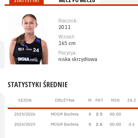
STATYSTYKI
MECZ PO MECZU
Rocznik:
2011
Wzrost:
165 cm
Pozycja:
niska skrzydłowa
STATYSTYKI ŚREDNIE
SEZON
DRUŻYNA
M
PKT
MIN
ZA 2
2025/2026
MOSiR Bochnia
8
2.5
00:00
2024/2025
MOSiR Bochnia
8
2.6
00:00
0.4