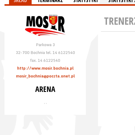
SKŁAD
TERMINARZ
STATYSTYKI
STATYSTYKI
TRENER
Parkowa 3
32-700 Bochnia tel. 14 6122540
fax. 14 6122540
http://www.mosir.bochnia.pl
mosir_bochnia@poczta.onet.pl
ARENA
, ,