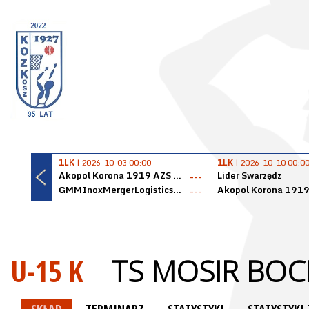
1LK
| 2026-10-03 00:00
1LK
| 2026-10-10 00:0
Akopol Korona 1919 AZS PK Kraków
Lider Swarzędz
---
GMMInoxMergerLogisticsPanteryŁańcut
---
U-15 K
TS MOSIR BOC