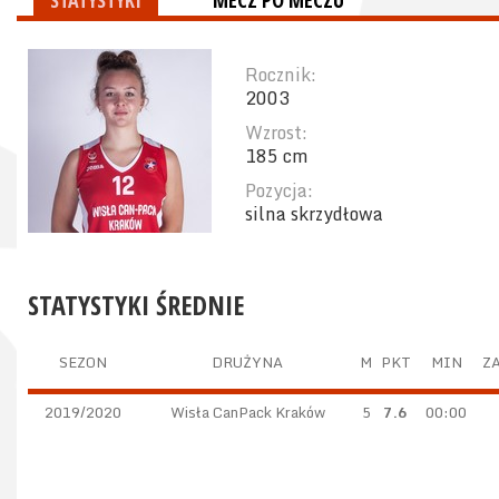
STATYSTYKI
MECZ PO MECZU
Rocznik:
2003
Wzrost:
185 cm
Pozycja:
silna skrzydłowa
STATYSTYKI ŚREDNIE
SEZON
DRUŻYNA
M
PKT
MIN
ZA
2019/2020
Wisła CanPack Kraków
5
7.6
00:00