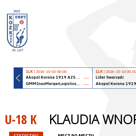
1LK
| 2026-10-03 00:00
1LK
| 2026-10-10 00:0
Akopol Korona 1919 AZS PK Kraków
Lider Swarzędz
---
GMMInoxMergerLogisticsPanteryŁańcut
---
U-18 K
KLAUDIA WNO