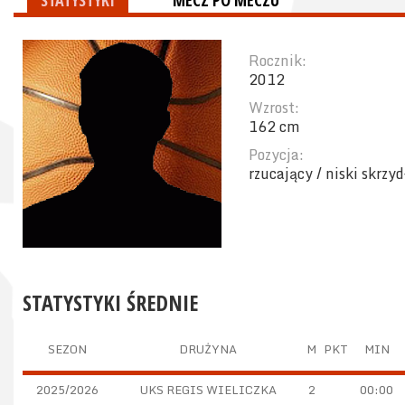
STATYSTYKI
MECZ PO MECZU
Rocznik:
2012
Wzrost:
162 cm
Pozycja:
rzucający / niski skrzy
STATYSTYKI ŚREDNIE
SEZON
DRUŻYNA
M
PKT
MIN
2025/2026
UKS REGIS WIELICZKA
2
00:00